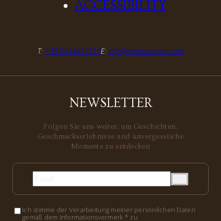
ACCESSIBILITY
T:
+39 0454854559
E:
info@tenutalecave.com
NEWSLETTER
Folgen Sie uns weiter, um Geschichten,
Geschmackserlebnisse und unvergessliche
Momente zu entdecken
Ich stimme der Verarbeitung meiner persönlichen Daten
gemäß dem Informationsvermerk * zu