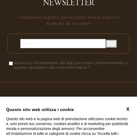
NEWSLETTER
Continua a seguirci per scoprire storie, sapori e
momenti da ricordare
Autorizzo il trattamento dei dati personali conformemente a
quanto riportato nella nota informativa *
X
Questo sito web utilizza i cookie
Questo sito web e la pagina web di prenotazione utilizzano cookie tecnici
P.IVA: 04142180233
e, solo previo tuo consenso, cookies analitici e di marketing per pubblicità
mirata e personalizzazione degli annunci. Per acconsentire
Mamami Srl
all’installazione di tutte le categorie di cookie clicca su “Accetta tutti i