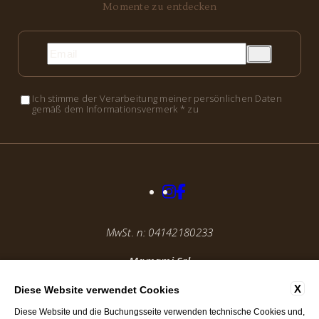
Momente zu entdecken
Ich stimme der Verarbeitung meiner persönlichen Daten
gemäß dem Informationsvermerk * zu
MwSt. n: 04142180233
Mamami Srl
X
Diese Website verwendet Cookies
@ 2025, By
Blastness
Apollo Studios
Diese Website und die Buchungsseite verwenden technische Cookies und,