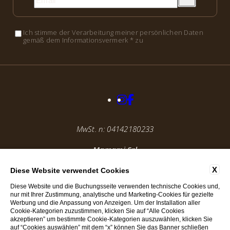
Ich stimme der Verarbeitung meiner persönlichen Daten
gemäß dem Informationsvermerk * zu
MwSt. n: 04142180233
Mamami Srl
X
Diese Website verwendet Cookies
@ 2025, By
Blastness
Apollo Studios
Diese Website und die Buchungsseite verwenden technische Cookies und,
nur mit Ihrer Zustimmung, analytische und Marketing-Cookies für gezielte
Werbung und die Anpassung von Anzeigen. Um der Installation aller
Cookie-Kategorien zuzustimmen, klicken Sie auf “Alle Cookies
akzeptieren” um bestimmte Cookie-Kategorien auszuwählen, klicken Sie
auf “Cookies auswählen” mit dem “x” können Sie das Banner schließen