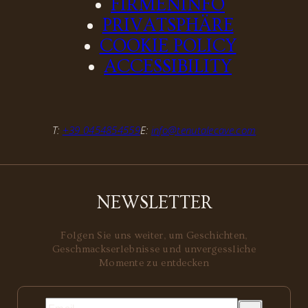
FIRMENINFO
PRIVATSPHÄRE
COOKIE POLICY
ACCESSIBILITY
T:
+39 0454854559
E:
info@tenutalecave.com
NEWSLETTER
Folgen Sie uns weiter, um Geschichten,
Geschmackserlebnisse und unvergessliche
Momente zu entdecken