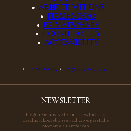
ARBEITE MIT UNS
FIRMENINFO
PRIVATSPHÄRE
COOKIE POLICY
ACCESSIBILITY
T:
+39 0454854559
E:
info@tenutalecave.com
NEWSLETTER
Folgen Sie uns weiter, um Geschichten,
Geschmackserlebnisse und unvergessliche
Momente zu entdecken