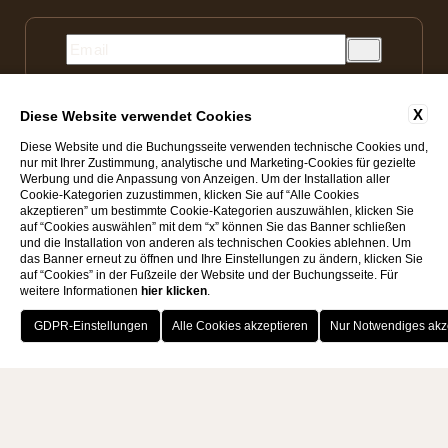
Ich stimme der Verarbeitung meiner persönlichen Daten
X
Diese Website verwendet Cookies
gemäß dem Informationsvermerk * zu
Diese Website und die Buchungsseite verwenden technische Cookies und,
nur mit Ihrer Zustimmung, analytische und Marketing-Cookies für gezielte
Werbung und die Anpassung von Anzeigen. Um der Installation aller
Cookie-Kategorien zuzustimmen, klicken Sie auf “Alle Cookies
akzeptieren” um bestimmte Cookie-Kategorien auszuwählen, klicken Sie
auf “Cookies auswählen” mit dem “x” können Sie das Banner schließen
und die Installation von anderen als technischen Cookies ablehnen. Um
das Banner erneut zu öffnen und Ihre Einstellungen zu ändern, klicken Sie
auf “Cookies” in der Fußzeile der Website und der Buchungsseite. Für
weitere Informationen
hier klicken
.
MwSt. n: 04142180233
VOUCHER
BUCHEN
KONTAKT
Mamami Srl
@ 2025, By
Blastness
Apollo Studios