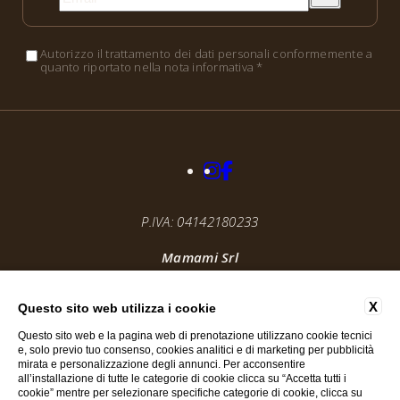
Autorizzo il trattamento dei dati personali conformemente a
quanto riportato nella nota informativa *
P.IVA: 04142180233
Mamami Srl
@ 2025, By
Blastness
Apollo Studios
X
Questo sito web utilizza i cookie
Questo sito web e la pagina web di prenotazione utilizzano cookie tecnici
e, solo previo tuo consenso, cookies analitici e di marketing per pubblicità
mirata e personalizzazione degli annunci. Per acconsentire
all’installazione di tutte le categorie di cookie clicca su “Accetta tutti i
cookie” mentre per selezionare specifiche categorie di cookie, clicca su