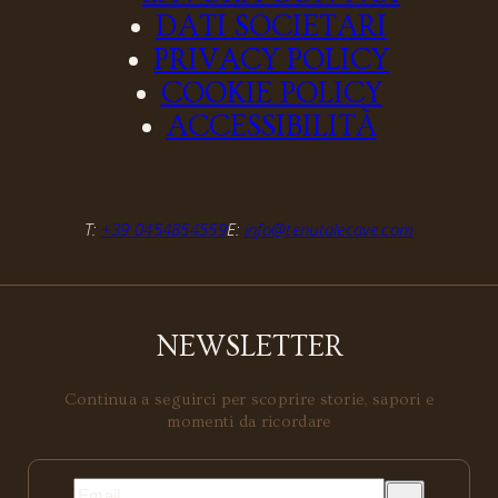
DATI SOCIETARI
PRIVACY POLICY
COOKIE POLICY
ACCESSIBILITÀ
T:
+39 0454854559
E:
info@tenutalecave.com
NEWSLETTER
Continua a seguirci per scoprire storie, sapori e
momenti da ricordare