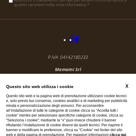
quanto riportato nella nota informativa *
P.IVA: 04142180233
Mamami Srl
@ 2025, By
Blastness
Apollo Studios
X
Questo sito web utilizza i cookie
Questo sito web e la pagina web di prenotazione utilizzano cookie tecnici
e, solo previo tuo consenso, cookies analitici e di marketing per pubblicità
mirata e personalizzazione degli annunci. Per acconsentire
all’installazione di tutte le categorie di cookie clicca su “Accetta tutti i
cookie” mentre per selezionare specifiche categorie di cookie, clicca su
"Seleziona i cookie"; mediante la “x” puoi invece chiudere il banner
rifiutando l’installazione di cookie diversi da quelli tecnici. Per riaprire il
banner e modificare le preferenze, clicca su “Cookie” nel footer del sito
web e della pagina di prenotazione. Per maggiori informazioni
clicca qui
.