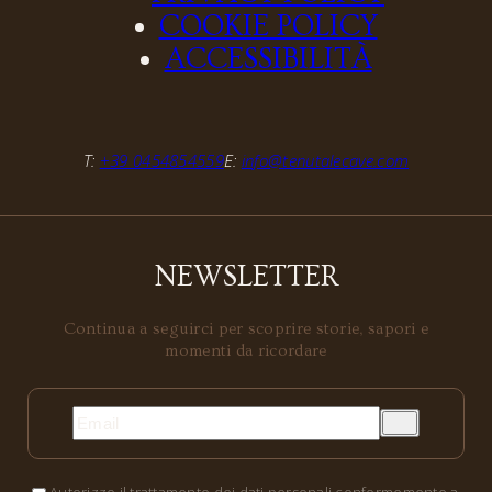
COOKIE POLICY
ACCESSIBILITÀ
T:
+39 0454854559
E:
info@tenutalecave.com
NEWSLETTER
Continua a seguirci per scoprire storie, sapori e
momenti da ricordare
Autorizzo il trattamento dei dati personali conformemente a