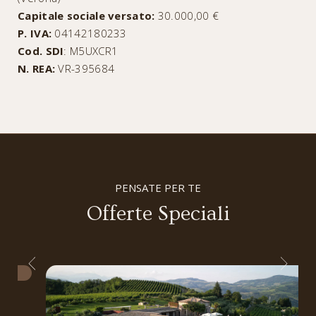
Capitale sociale versato:
30.000,00 €
P. IVA:
04142180233
Cod. SDI
: M5UXCR1
N. REA:
VR-395684
PENSATE PER TE
Offerte Speciali