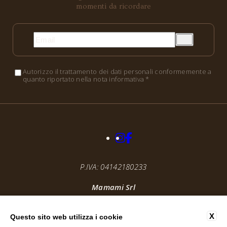
momenti da ricordare
Autorizzo il trattamento dei dati personali conformemente a
quanto riportato nella nota informativa *
P.IVA: 04142180233
Mamami Srl
@ 2025, By
Blastness
Apollo Studios
X
Questo sito web utilizza i cookie