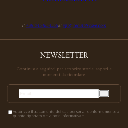
T:
+39 0454854559
E:
info@tenutalecave.com
NEWSLETTER
Continua a seguirci per scoprire storie, sapori e
momenti da ricordare
Autorizzo il trattamento dei dati personali conformemente a
quanto riportato nella nota informativa *