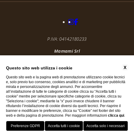
P.IVA: 04142180233
Mamami Srl
@ 2025, By
Blastness
Apollo Studios
X
Questo sito web utilizza i cookie
Questo sito web e la pagina web di prenotazione utilizzano cookie tecnici
e, solo previo tuo consenso, cookies analitici e di marketing per pubblicità
mirata e personalizzazione degli annunci. Per acconsentire
all’installazione di tutte le categorie di cookie clicca su “Accetta tutti i
cookie” mentre per selezionare specifiche categorie di cookie, clicca su
"Seleziona i cookie"; mediante la “x” puoi invece chiudere il banner
rifiutando l’installazione di cookie diversi da quelli tecnici. Per riaprire il
banner e modificare le preferenze, clicca su “Cookie” nel footer del sito
web e della pagina di prenotazione. Per maggiori informazioni
clicca qui
.
VOUCHER
PRENOTA
CONTATTACI